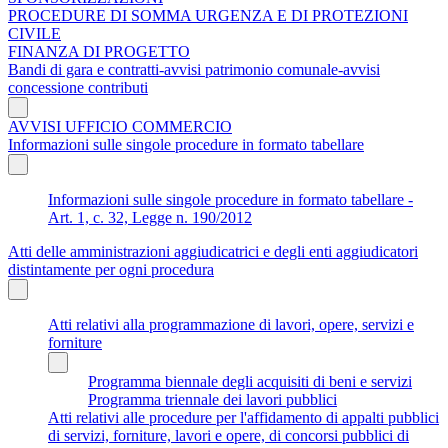
PROCEDURE DI SOMMA URGENZA E DI PROTEZIONI
CIVILE
FINANZA DI PROGETTO
Bandi di gara e contratti-avvisi patrimonio comunale-avvisi
concessione contributi
AVVISI UFFICIO COMMERCIO
Informazioni sulle singole procedure in formato tabellare
Informazioni sulle singole procedure in formato tabellare -
Art. 1, c. 32, Legge n. 190/2012
Atti delle amministrazioni aggiudicatrici e degli enti aggiudicatori
distintamente per ogni procedura
Atti relativi alla programmazione di lavori, opere, servizi e
forniture
Programma biennale degli acquisiti di beni e servizi
Programma triennale dei lavori pubblici
Atti relativi alle procedure per l'affidamento di appalti pubblici
di servizi, forniture, lavori e opere, di concorsi pubblici di