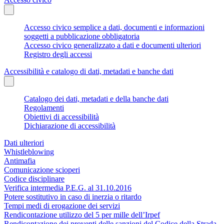
Accesso civico semplice a dati, documenti e informazioni
soggetti a pubblicazione obbligatoria
Accesso civico generalizzato a dati e documenti ulteriori
Registro degli accessi
Accessibilità e catalogo di dati, metadati e banche dati
Catalogo dei dati, metadati e della banche dati
Regolamenti
Obiettivi di accessibilità
Dichiarazione di accessibilità
Dati ulteriori
Whistleblowing
Antimafia
Comunicazione scioperi
Codice disciplinare
Verifica intermedia P.E.G. al 31.10.2016
Potere sostitutivo in caso di inerzia o ritardo
Tempi medi di erogazione dei servizi
Rendicontazione utilizzo del 5 per mille dell’Irpef
Rendicontazione dei proventi delle sanzioni del Codice della Strada