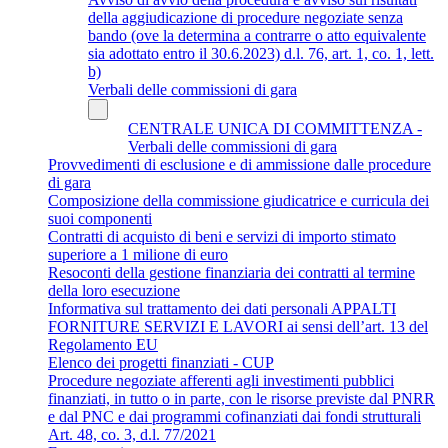
della aggiudicazione di procedure negoziate senza
bando (ove la determina a contrarre o atto equivalente
sia adottato entro il 30.6.2023) d.l. 76, art. 1, co. 1, lett.
b)
Verbali delle commissioni di gara
CENTRALE UNICA DI COMMITTENZA -
Verbali delle commissioni di gara
Provvedimenti di esclusione e di ammissione dalle procedure
di gara
Composizione della commissione giudicatrice e curricula dei
suoi componenti
Contratti di acquisto di beni e servizi di importo stimato
superiore a 1 milione di euro
Resoconti della gestione finanziaria dei contratti al termine
della loro esecuzione
Informativa sul trattamento dei dati personali APPALTI
FORNITURE SERVIZI E LAVORI ai sensi dell’art. 13 del
Regolamento EU
Elenco dei progetti finanziati - CUP
Procedure negoziate afferenti agli investimenti pubblici
finanziati, in tutto o in parte, con le risorse previste dal PNRR
e dal PNC e dai programmi cofinanziati dai fondi strutturali
Art. 48, co. 3, d.l. 77/2021