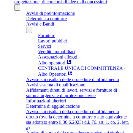
progettazione, di concorsi di idee e di concessioni
Avvisi di preinformazione
Determina a contrarre
Avvisi e Bandi
Forniture
Lavori pubblici
Servizi
Vendite immobiliari
Assegnazioni alloggi
Albo operatori
CENTRALE UNICA DI COMMITTENZA -
Albo Operatori
Avviso sui risultati delle procedure di affidamento
Avvisi sistema di qualificazione
Affidamenti diretti di lavori, servizi e forniture di
somma urgenza e di protezione civile
Informazioni ulteriori
Determina di aggiudicazione
Avviso sui risultati della procedura di affidamento
diretto (ove la determina a contrarre o atto equivalente
sia adottato entro il 30.6.2023) d.l. 76, art. 1, co. 2, lett.
a)
Avviso di avvio della procedura e avviso sui risultati