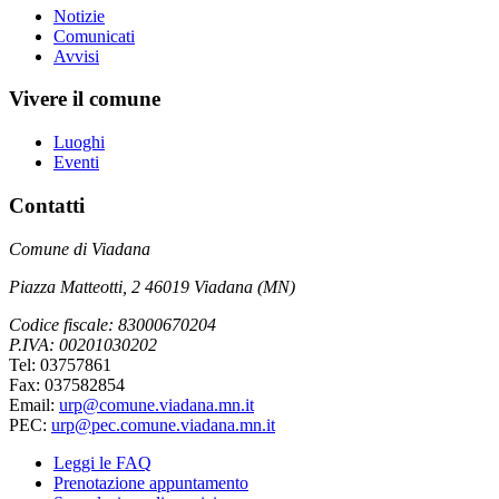
Notizie
Comunicati
Avvisi
Vivere il comune
Luoghi
Eventi
Contatti
Comune di Viadana
Piazza Matteotti, 2 46019 Viadana (MN)
Codice fiscale: 83000670204
P.IVA: 00201030202
Tel: 03757861
Fax: 037582854
Email:
urp@comune.viadana.mn.it
PEC:
urp@pec.comune.viadana.mn.it
Leggi le FAQ
Prenotazione appuntamento