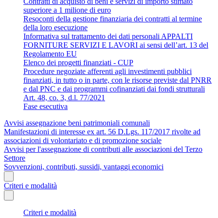
Contratti di acquisto di beni e servizi di importo stimato
superiore a 1 milione di euro
Resoconti della gestione finanziaria dei contratti al termine
della loro esecuzione
Informativa sul trattamento dei dati personali APPALTI
FORNITURE SERVIZI E LAVORI ai sensi dell’art. 13 del
Regolamento EU
Elenco dei progetti finanziati - CUP
Procedure negoziate afferenti agli investimenti pubblici
finanziati, in tutto o in parte, con le risorse previste dal PNRR
e dal PNC e dai programmi cofinanziati dai fondi strutturali
Art. 48, co. 3, d.l. 77/2021
Fase esecutiva
Avvisi assegnazione beni patrimoniali comunali
Manifestazioni di interesse ex art. 56 D.Lgs. 117/2017 rivolte ad
associazioni di volontariato e di promozione sociale
Avvisi per l'assegnazione di contributi alle associazioni del Terzo
Settore
Sovvenzioni, contributi, sussidi, vantaggi economici
Criteri e modalità
Criteri e modalità