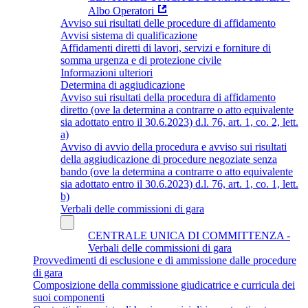
Albo Operatori
Avviso sui risultati delle procedure di affidamento
Avvisi sistema di qualificazione
Affidamenti diretti di lavori, servizi e forniture di
somma urgenza e di protezione civile
Informazioni ulteriori
Determina di aggiudicazione
Avviso sui risultati della procedura di affidamento
diretto (ove la determina a contrarre o atto equivalente
sia adottato entro il 30.6.2023) d.l. 76, art. 1, co. 2, lett.
a)
Avviso di avvio della procedura e avviso sui risultati
della aggiudicazione di procedure negoziate senza
bando (ove la determina a contrarre o atto equivalente
sia adottato entro il 30.6.2023) d.l. 76, art. 1, co. 1, lett.
b)
Verbali delle commissioni di gara
CENTRALE UNICA DI COMMITTENZA -
Verbali delle commissioni di gara
Provvedimenti di esclusione e di ammissione dalle procedure
di gara
Composizione della commissione giudicatrice e curricula dei
suoi componenti