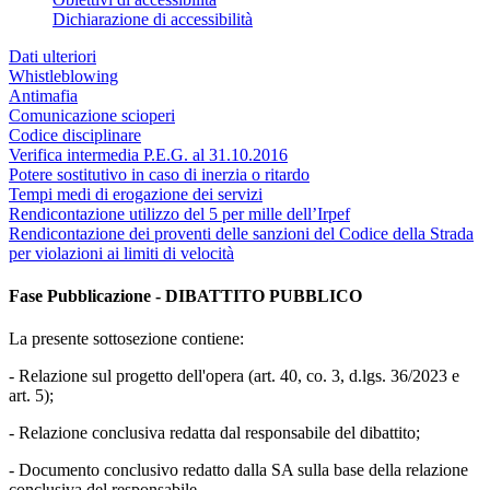
Dichiarazione di accessibilità
Dati ulteriori
Whistleblowing
Antimafia
Comunicazione scioperi
Codice disciplinare
Verifica intermedia P.E.G. al 31.10.2016
Potere sostitutivo in caso di inerzia o ritardo
Tempi medi di erogazione dei servizi
Rendicontazione utilizzo del 5 per mille dell’Irpef
Rendicontazione dei proventi delle sanzioni del Codice della Strada
per violazioni ai limiti di velocità
Fase Pubblicazione - DIBATTITO PUBBLICO
La presente sottosezione contiene:
- Relazione sul progetto dell'opera (art. 40, co. 3, d.lgs. 36/2023 e
art. 5);
- Relazione conclusiva redatta dal responsabile del dibattito;
- Documento conclusivo redatto dalla SA sulla base della relazione
conclusiva del responsabile.