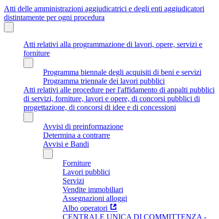
Atti delle amministrazioni aggiudicatrici e degli enti aggiudicatori
distintamente per ogni procedura
Atti relativi alla programmazione di lavori, opere, servizi e
forniture
Programma biennale degli acquisiti di beni e servizi
Programma triennale dei lavori pubblici
Atti relativi alle procedure per l'affidamento di appalti pubblici
di servizi, forniture, lavori e opere, di concorsi pubblici di
progettazione, di concorsi di idee e di concessioni
Avvisi di preinformazione
Determina a contrarre
Avvisi e Bandi
Forniture
Lavori pubblici
Servizi
Vendite immobiliari
Assegnazioni alloggi
Albo operatori
CENTRALE UNICA DI COMMITTENZA -