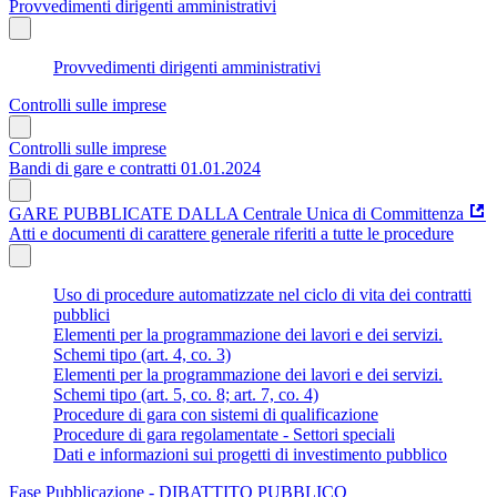
Provvedimenti dirigenti amministrativi
Provvedimenti dirigenti amministrativi
Controlli sulle imprese
Controlli sulle imprese
Bandi di gare e contratti 01.01.2024
GARE PUBBLICATE DALLA Centrale Unica di Committenza
Atti e documenti di carattere generale riferiti a tutte le procedure
Uso di procedure automatizzate nel ciclo di vita dei contratti
pubblici
Elementi per la programmazione dei lavori e dei servizi.
Schemi tipo (art. 4, co. 3)
Elementi per la programmazione dei lavori e dei servizi.
Schemi tipo (art. 5, co. 8; art. 7, co. 4)
Procedure di gara con sistemi di qualificazione
Procedure di gara regolamentate - Settori speciali
Dati e informazioni sui progetti di investimento pubblico
Fase Pubblicazione - DIBATTITO PUBBLICO