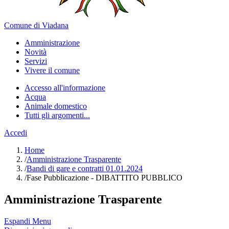
Comune di Viadana
Amministrazione
Novità
Servizi
Vivere il comune
Accesso all'informazione
Acqua
Animale domestico
Tutti gli argomenti...
Accedi
Home
/
Amministrazione Trasparente
/
Bandi di gare e contratti 01.01.2024
/
Fase Pubblicazione - DIBATTITO PUBBLICO
Amministrazione Trasparente
Espandi Menu