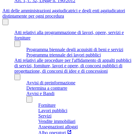
Art. 1, c. 32, Legge n. 190/2012
Atti delle amministrazioni aggiudicatrici e degli enti aggiudicatori
distintamente per ogni procedura
Atti relativi alla programmazione di lavori, opere, servizi e
forniture
Programma biennale degli acquisiti di beni e servizi
Programma triennale dei lavori pubblici
Atti relativi alle procedure per l'affidamento di appalti pubblici
di servizi, forniture, lavori e opere, di concorsi pubblici di
progettazione, di concorsi di idee e di concessioni
Avvisi di preinformazione
Determina a contrarre
Avvisi e Bandi
Forniture
Lavori pubblici
Servizi
Vendite immobiliari
Assegnazioni alloggi
Albo operatori