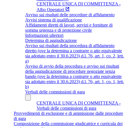
CENTRALE UNICA DI COMMITTENZA -
Albo Operatori
Avviso sui risultati delle procedure di affidamento
Avvisi sistema di qualificazione
Affidamenti diretti di lavori, servizi e forniture di
somma urgenza e di protezione civile
Informazioni ulteriori
Determina di aggiudicazione
Avviso sui risultati della procedura di affidamento
diretto (ove la determina a contrarre o atto equivalente
sia adottato entro il 30.6.2023) d.l. 76, art. 1, co. 2, lett.
a)
Avviso di avvio della procedura e avviso sui risultati
della aggiudicazione di procedure negoziate senza
bando (ove la determina a contrarre o atto equivalente
sia adottato entro il 30.6.2023) d.l. 76, art. 1, co. 1, lett.
b)
Verbali delle commissioni di gara
CENTRALE UNICA DI COMMITTENZA -
Verbali delle commissioni di gara
Provvedimenti di esclusione e di ammissione dalle procedure
di gara
Composizione della commissione giudicatrice e curricula dei