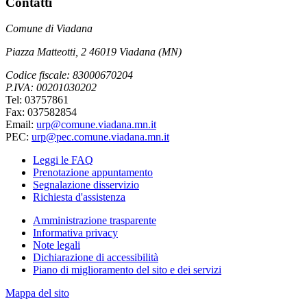
Contatti
Comune di Viadana
Piazza Matteotti, 2 46019 Viadana (MN)
Codice fiscale: 83000670204
P.IVA: 00201030202
Tel: 03757861
Fax: 037582854
Email:
urp@comune.viadana.mn.it
PEC:
urp@pec.comune.viadana.mn.it
Leggi le FAQ
Prenotazione appuntamento
Segnalazione disservizio
Richiesta d'assistenza
Amministrazione trasparente
Informativa privacy
Note legali
Dichiarazione di accessibilità
Piano di miglioramento del sito e dei servizi
Mappa del sito