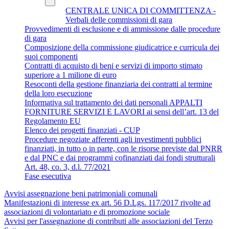
CENTRALE UNICA DI COMMITTENZA -
Verbali delle commissioni di gara
Provvedimenti di esclusione e di ammissione dalle procedure
di gara
Composizione della commissione giudicatrice e curricula dei
suoi componenti
Contratti di acquisto di beni e servizi di importo stimato
superiore a 1 milione di euro
Resoconti della gestione finanziaria dei contratti al termine
della loro esecuzione
Informativa sul trattamento dei dati personali APPALTI
FORNITURE SERVIZI E LAVORI ai sensi dell’art. 13 del
Regolamento EU
Elenco dei progetti finanziati - CUP
Procedure negoziate afferenti agli investimenti pubblici
finanziati, in tutto o in parte, con le risorse previste dal PNRR
e dal PNC e dai programmi cofinanziati dai fondi strutturali
Art. 48, co. 3, d.l. 77/2021
Fase esecutiva
Avvisi assegnazione beni patrimoniali comunali
Manifestazioni di interesse ex art. 56 D.Lgs. 117/2017 rivolte ad
associazioni di volontariato e di promozione sociale
Avvisi per l'assegnazione di contributi alle associazioni del Terzo