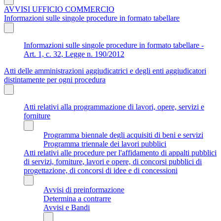
AVVISI UFFICIO COMMERCIO
Informazioni sulle singole procedure in formato tabellare
Informazioni sulle singole procedure in formato tabellare -
Art. 1, c. 32, Legge n. 190/2012
Atti delle amministrazioni aggiudicatrici e degli enti aggiudicatori
distintamente per ogni procedura
Atti relativi alla programmazione di lavori, opere, servizi e
forniture
Programma biennale degli acquisiti di beni e servizi
Programma triennale dei lavori pubblici
Atti relativi alle procedure per l'affidamento di appalti pubblici
di servizi, forniture, lavori e opere, di concorsi pubblici di
progettazione, di concorsi di idee e di concessioni
Avvisi di preinformazione
Determina a contrarre
Avvisi e Bandi