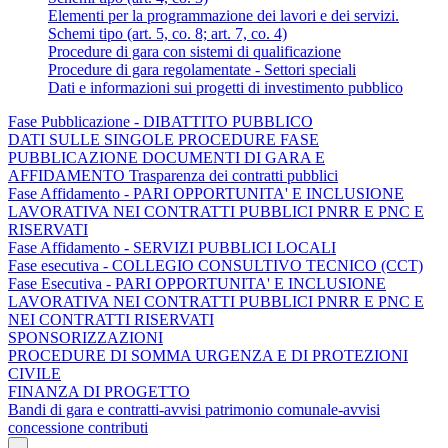
Elementi per la programmazione dei lavori e dei servizi.
Schemi tipo (art. 5, co. 8; art. 7, co. 4)
Procedure di gara con sistemi di qualificazione
Procedure di gara regolamentate - Settori speciali
Dati e informazioni sui progetti di investimento pubblico
Fase Pubblicazione - DIBATTITO PUBBLICO
DATI SULLE SINGOLE PROCEDURE FASE
PUBBLICAZIONE DOCUMENTI DI GARA E
AFFIDAMENTO Trasparenza dei contratti pubblici
Fase Affidamento - PARI OPPORTUNITA' E INCLUSIONE
LAVORATIVA NEI CONTRATTI PUBBLICI PNRR E PNC E
RISERVATI
Fase Affidamento - SERVIZI PUBBLICI LOCALI
Fase esecutiva - COLLEGIO CONSULTIVO TECNICO (CCT)
Fase Esecutiva - PARI OPPORTUNITA' E INCLUSIONE
LAVORATIVA NEI CONTRATTI PUBBLICI PNRR E PNC E
NEI CONTRATTI RISERVATI
SPONSORIZZAZIONI
PROCEDURE DI SOMMA URGENZA E DI PROTEZIONI
CIVILE
FINANZA DI PROGETTO
Bandi di gara e contratti-avvisi patrimonio comunale-avvisi
concessione contributi