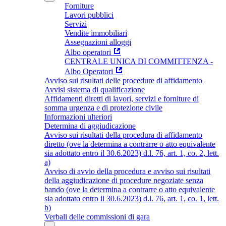
Forniture
Lavori pubblici
Servizi
Vendite immobiliari
Assegnazioni alloggi
Albo operatori
CENTRALE UNICA DI COMMITTENZA -
Albo Operatori
Avviso sui risultati delle procedure di affidamento
Avvisi sistema di qualificazione
Affidamenti diretti di lavori, servizi e forniture di
somma urgenza e di protezione civile
Informazioni ulteriori
Determina di aggiudicazione
Avviso sui risultati della procedura di affidamento
diretto (ove la determina a contrarre o atto equivalente
sia adottato entro il 30.6.2023) d.l. 76, art. 1, co. 2, lett.
a)
Avviso di avvio della procedura e avviso sui risultati
della aggiudicazione di procedure negoziate senza
bando (ove la determina a contrarre o atto equivalente
sia adottato entro il 30.6.2023) d.l. 76, art. 1, co. 1, lett.
b)
Verbali delle commissioni di gara