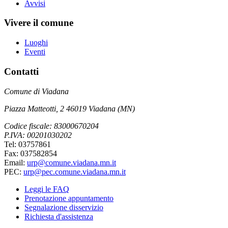
Avvisi
Vivere il comune
Luoghi
Eventi
Contatti
Comune di Viadana
Piazza Matteotti, 2 46019 Viadana (MN)
Codice fiscale: 83000670204
P.IVA: 00201030202
Tel: 03757861
Fax: 037582854
Email:
urp@comune.viadana.mn.it
PEC:
urp@pec.comune.viadana.mn.it
Leggi le FAQ
Prenotazione appuntamento
Segnalazione disservizio
Richiesta d'assistenza