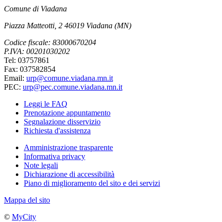
Comune di Viadana
Piazza Matteotti, 2 46019 Viadana (MN)
Codice fiscale: 83000670204
P.IVA: 00201030202
Tel: 03757861
Fax: 037582854
Email:
urp@comune.viadana.mn.it
PEC:
urp@pec.comune.viadana.mn.it
Leggi le FAQ
Prenotazione appuntamento
Segnalazione disservizio
Richiesta d'assistenza
Amministrazione trasparente
Informativa privacy
Note legali
Dichiarazione di accessibilità
Piano di miglioramento del sito e dei servizi
Mappa del sito
©
MyCity