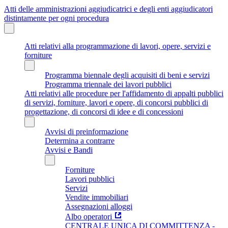
Atti delle amministrazioni aggiudicatrici e degli enti aggiudicatori
distintamente per ogni procedura
Atti relativi alla programmazione di lavori, opere, servizi e
forniture
Programma biennale degli acquisiti di beni e servizi
Programma triennale dei lavori pubblici
Atti relativi alle procedure per l'affidamento di appalti pubblici
di servizi, forniture, lavori e opere, di concorsi pubblici di
progettazione, di concorsi di idee e di concessioni
Avvisi di preinformazione
Determina a contrarre
Avvisi e Bandi
Forniture
Lavori pubblici
Servizi
Vendite immobiliari
Assegnazioni alloggi
Albo operatori
CENTRALE UNICA DI COMMITTENZA -