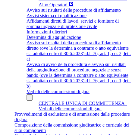
Albo Operatori
Avviso sui risultati delle procedure di affidamento
Avvisi sistema di qualificazione
Affidamenti diretti di lavori, servizi e forniture di
somma urgenza e di protezione civile
Informazioni ulteriori
Determina di aggiudicazione
Avviso sui risultati della procedura di affidamento
diretto (ove la determina a contrarre o atto equivalente
sia adottato entro il 30.6.2023) d.l. 76, art. 1, co. 2, lett.
a)
Avviso di avvio della procedura e avviso sui risultati
della aggiudicazione di procedure negoziate senza
bando (ove la determina a contrarre o atto equivalente
sia adottato entro il 30.6.2023) d.l. 76, art. 1, co. 1, lett.
b)
Verbali delle commissioni di gara
CENTRALE UNICA DI COMMITTENZA -
Verbali delle commissioni di gara
Provvedimenti di esclusione e di ammissione dalle procedure
di gara
Composizione della commissione giudicatrice e curricula dei
suoi componenti