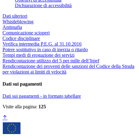
Dichiarazione di accessibilità
Dati ulteriori
Whistleblowing
Antimafia
Comunicazione scioperi
Codice disciplinare
Verifica intermedia P.E.G. al 31.10.2016
Potere sostitutivo in caso di inerzia o ritardo
Tempi medi di erogazione dei servizi
Rendicontazione utilizzo del 5 per mille dell’Irpef
Rendicontazione dei proventi delle sanzioni del Codice della Strada
per violazioni ai limiti di velocità
Dati sui pagamenti
Dati sui pagamenti - in formato tabellare
Visite alla pagina:
125