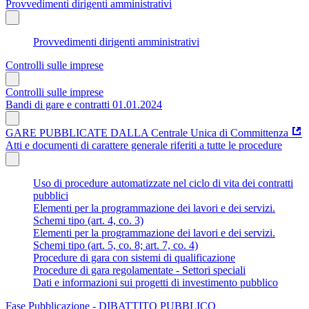
Provvedimenti dirigenti amministrativi
Provvedimenti dirigenti amministrativi
Controlli sulle imprese
Controlli sulle imprese
Bandi di gare e contratti 01.01.2024
GARE PUBBLICATE DALLA Centrale Unica di Committenza
Atti e documenti di carattere generale riferiti a tutte le procedure
Uso di procedure automatizzate nel ciclo di vita dei contratti
pubblici
Elementi per la programmazione dei lavori e dei servizi.
Schemi tipo (art. 4, co. 3)
Elementi per la programmazione dei lavori e dei servizi.
Schemi tipo (art. 5, co. 8; art. 7, co. 4)
Procedure di gara con sistemi di qualificazione
Procedure di gara regolamentate - Settori speciali
Dati e informazioni sui progetti di investimento pubblico
Fase Pubblicazione - DIBATTITO PUBBLICO