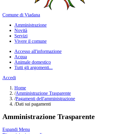
Comune di Viadana
Amministrazione
Novità
Servizi
Vivere il comune
Accesso all'informazione
Acqua
Animale domestico
Tutti gli argomenti...
Accedi
Home
/
Amministrazione Trasparente
/
Pagamenti dell'amministrazione
/
Dati sui pagamenti
Amministrazione Trasparente
Espandi Menu