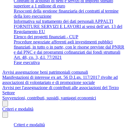
Contratti di acquisto di beni e servizi di importo stimato
superiore a 1 milione di euro
Resoconti della gestione finanziaria dei contratti al termine
della loro esecuzione
Informativa sul trattamento dei dati personali APPALTI
FORNITURE SERVIZI E LAVORI ai sensi dell’art. 13 del
Regolamento EU
Elenco dei progetti finanziati - CUP
Procedure negoziate afferenti agli investimenti pubblici
finanziati, in tutto o in parte, con le risorse previste dal PNRR
e dal PNC e dai programmi cofinanziati dai fondi strutturali
Art. 48, co. 3, d.l. 77/2021
Fase esecutiva
Avvisi assegnazione beni patrimoniali comunali
Manifestazioni di interesse ex art. 56 D.Lgs. 117/2017 rivolte ad
associazioni di volontariato e di promozione sociale
Avvisi per l'assegnazione di contributi alle associazioni del Terzo
Settore
Sovvenzioni, contributi, sussidi, vantaggi economici
Criteri e modalità
Criteri e modalità