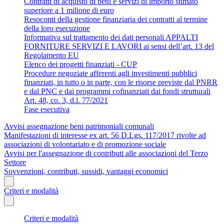
Contratti di acquisto di beni e servizi di importo stimato
superiore a 1 milione di euro
Resoconti della gestione finanziaria dei contratti al termine
della loro esecuzione
Informativa sul trattamento dei dati personali APPALTI
FORNITURE SERVIZI E LAVORI ai sensi dell’art. 13 del
Regolamento EU
Elenco dei progetti finanziati - CUP
Procedure negoziate afferenti agli investimenti pubblici
finanziati, in tutto o in parte, con le risorse previste dal PNRR
e dal PNC e dai programmi cofinanziati dai fondi strutturali
Art. 48, co. 3, d.l. 77/2021
Fase esecutiva
Avvisi assegnazione beni patrimoniali comunali
Manifestazioni di interesse ex art. 56 D.Lgs. 117/2017 rivolte ad
associazioni di volontariato e di promozione sociale
Avvisi per l'assegnazione di contributi alle associazioni del Terzo
Settore
Sovvenzioni, contributi, sussidi, vantaggi economici
Criteri e modalità
Criteri e modalità