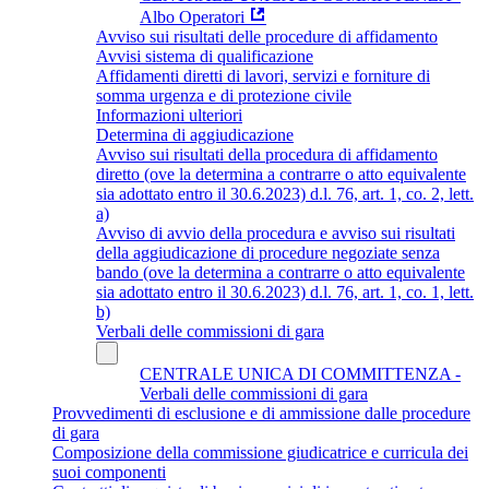
Albo Operatori
Avviso sui risultati delle procedure di affidamento
Avvisi sistema di qualificazione
Affidamenti diretti di lavori, servizi e forniture di
somma urgenza e di protezione civile
Informazioni ulteriori
Determina di aggiudicazione
Avviso sui risultati della procedura di affidamento
diretto (ove la determina a contrarre o atto equivalente
sia adottato entro il 30.6.2023) d.l. 76, art. 1, co. 2, lett.
a)
Avviso di avvio della procedura e avviso sui risultati
della aggiudicazione di procedure negoziate senza
bando (ove la determina a contrarre o atto equivalente
sia adottato entro il 30.6.2023) d.l. 76, art. 1, co. 1, lett.
b)
Verbali delle commissioni di gara
CENTRALE UNICA DI COMMITTENZA -
Verbali delle commissioni di gara
Provvedimenti di esclusione e di ammissione dalle procedure
di gara
Composizione della commissione giudicatrice e curricula dei
suoi componenti