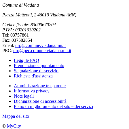
Comune di Viadana
Piazza Matteotti, 2 46019 Viadana (MN)
Codice fiscale: 83000670204
P.IVA: 00201030202
Tel: 03757861
Fax: 037582854
Email:
urp@comune.viadana.mn.it
PEC:
urp@pec.comune.viadana.mn.it
Leggi le FAQ
Prenotazione appuntamento
Segnalazione disservizio
Richiesta d'assistenza
Amministrazione trasparente
Informativa privacy
Note legali
Dichiarazione di accessibilità
Piano di miglioramento del sito e dei servizi
Mappa del sito
©
MyCity