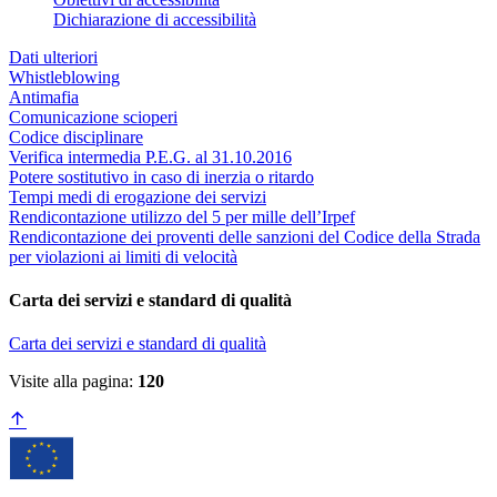
Dichiarazione di accessibilità
Dati ulteriori
Whistleblowing
Antimafia
Comunicazione scioperi
Codice disciplinare
Verifica intermedia P.E.G. al 31.10.2016
Potere sostitutivo in caso di inerzia o ritardo
Tempi medi di erogazione dei servizi
Rendicontazione utilizzo del 5 per mille dell’Irpef
Rendicontazione dei proventi delle sanzioni del Codice della Strada
per violazioni ai limiti di velocità
Carta dei servizi e standard di qualità
Carta dei servizi e standard di qualità
Visite alla pagina:
120