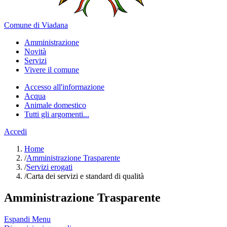
Comune di Viadana
Amministrazione
Novità
Servizi
Vivere il comune
Accesso all'informazione
Acqua
Animale domestico
Tutti gli argomenti...
Accedi
Home
/
Amministrazione Trasparente
/
Servizi erogati
/
Carta dei servizi e standard di qualità
Amministrazione Trasparente
Espandi Menu