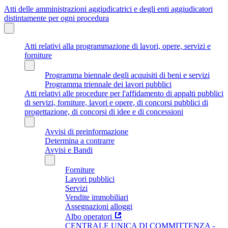
Atti delle amministrazioni aggiudicatrici e degli enti aggiudicatori
distintamente per ogni procedura
Atti relativi alla programmazione di lavori, opere, servizi e
forniture
Programma biennale degli acquisiti di beni e servizi
Programma triennale dei lavori pubblici
Atti relativi alle procedure per l'affidamento di appalti pubblici
di servizi, forniture, lavori e opere, di concorsi pubblici di
progettazione, di concorsi di idee e di concessioni
Avvisi di preinformazione
Determina a contrarre
Avvisi e Bandi
Forniture
Lavori pubblici
Servizi
Vendite immobiliari
Assegnazioni alloggi
Albo operatori
CENTRALE UNICA DI COMMITTENZA -