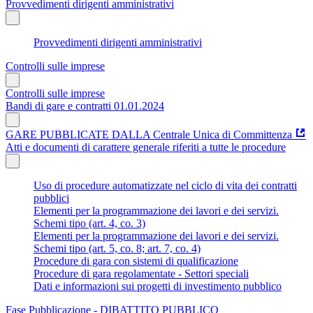
Provvedimenti dirigenti amministrativi
Provvedimenti dirigenti amministrativi
Controlli sulle imprese
Controlli sulle imprese
Bandi di gare e contratti 01.01.2024
GARE PUBBLICATE DALLA Centrale Unica di Committenza
Atti e documenti di carattere generale riferiti a tutte le procedure
Uso di procedure automatizzate nel ciclo di vita dei contratti
pubblici
Elementi per la programmazione dei lavori e dei servizi.
Schemi tipo (art. 4, co. 3)
Elementi per la programmazione dei lavori e dei servizi.
Schemi tipo (art. 5, co. 8; art. 7, co. 4)
Procedure di gara con sistemi di qualificazione
Procedure di gara regolamentate - Settori speciali
Dati e informazioni sui progetti di investimento pubblico
Fase Pubblicazione - DIBATTITO PUBBLICO