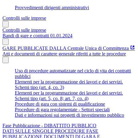
Provvedimenti dirigenti amministrativi
Controlli sulle imprese
Controlli sulle imprese
Bandi di gare e contratti 01.01.2024
GARE PUBBLICATE DALLA Centrale Unica di Committenza
Atti e documenti di carattere generale riferiti a tutte le procedure
Uso di procedure automatizzate nel ciclo di vita dei contratti
pubblici
Elementi per la programmazione dei lavori e dei servizi.
Schemi tipo (art. 4, co. 3)
Elementi per la programmazione dei lavori e dei servizi.
Schemi tipo (art. 5, co. 8; art. 7, co. 4)
Procedure di gara con sistemi di qualificazione
Procedure di gara regolamentate - Settori speciali
Dati e informazioni sui progetti di investimento pubblico
Fase Pubblicazione - DIBATTITO PUBBLICO
DATI SULLE SINGOLE PROCEDURE FASE
PUBBLICAZIONE DOCUMENTI DI GARA E