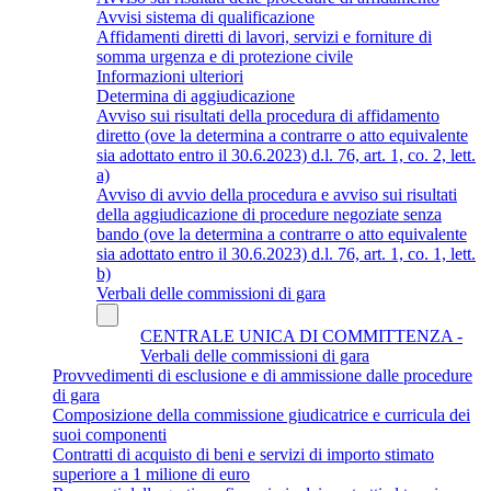
Avvisi sistema di qualificazione
Affidamenti diretti di lavori, servizi e forniture di
somma urgenza e di protezione civile
Informazioni ulteriori
Determina di aggiudicazione
Avviso sui risultati della procedura di affidamento
diretto (ove la determina a contrarre o atto equivalente
sia adottato entro il 30.6.2023) d.l. 76, art. 1, co. 2, lett.
a)
Avviso di avvio della procedura e avviso sui risultati
della aggiudicazione di procedure negoziate senza
bando (ove la determina a contrarre o atto equivalente
sia adottato entro il 30.6.2023) d.l. 76, art. 1, co. 1, lett.
b)
Verbali delle commissioni di gara
CENTRALE UNICA DI COMMITTENZA -
Verbali delle commissioni di gara
Provvedimenti di esclusione e di ammissione dalle procedure
di gara
Composizione della commissione giudicatrice e curricula dei
suoi componenti
Contratti di acquisto di beni e servizi di importo stimato
superiore a 1 milione di euro