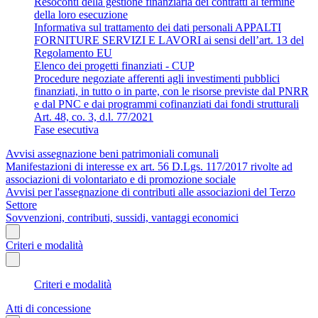
Resoconti della gestione finanziaria dei contratti al termine
della loro esecuzione
Informativa sul trattamento dei dati personali APPALTI
FORNITURE SERVIZI E LAVORI ai sensi dell’art. 13 del
Regolamento EU
Elenco dei progetti finanziati - CUP
Procedure negoziate afferenti agli investimenti pubblici
finanziati, in tutto o in parte, con le risorse previste dal PNRR
e dal PNC e dai programmi cofinanziati dai fondi strutturali
Art. 48, co. 3, d.l. 77/2021
Fase esecutiva
Avvisi assegnazione beni patrimoniali comunali
Manifestazioni di interesse ex art. 56 D.Lgs. 117/2017 rivolte ad
associazioni di volontariato e di promozione sociale
Avvisi per l'assegnazione di contributi alle associazioni del Terzo
Settore
Sovvenzioni, contributi, sussidi, vantaggi economici
Criteri e modalità
Criteri e modalità
Atti di concessione