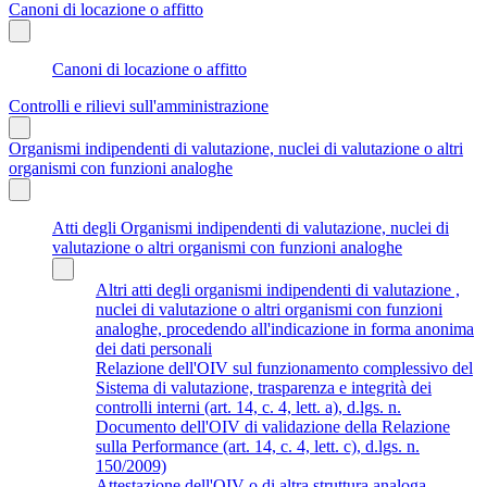
Canoni di locazione o affitto
Canoni di locazione o affitto
Controlli e rilievi sull'amministrazione
Organismi indipendenti di valutazione, nuclei di valutazione o altri
organismi con funzioni analoghe
Atti degli Organismi indipendenti di valutazione, nuclei di
valutazione o altri organismi con funzioni analoghe
Altri atti degli organismi indipendenti di valutazione ,
nuclei di valutazione o altri organismi con funzioni
analoghe, procedendo all'indicazione in forma anonima
dei dati personali
Relazione dell'OIV sul funzionamento complessivo del
Sistema di valutazione, trasparenza e integrità dei
controlli interni (art. 14, c. 4, lett. a), d.lgs. n.
Documento dell'OIV di validazione della Relazione
sulla Performance (art. 14, c. 4, lett. c), d.lgs. n.
150/2009)
Attestazione dell'OIV o di altra struttura analoga