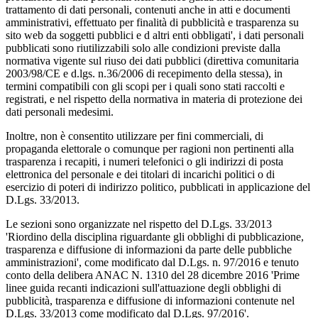
trattamento di dati personali, contenuti anche in atti e documenti
amministrativi, effettuato per finalità di pubblicità e trasparenza su
sito web da soggetti pubblici e d altri enti obbligati', i dati personali
pubblicati sono riutilizzabili solo alle condizioni previste dalla
normativa vigente sul riuso dei dati pubblici (direttiva comunitaria
2003/98/CE e d.lgs. n.36/2006 di recepimento della stessa), in
termini compatibili con gli scopi per i quali sono stati raccolti e
registrati, e nel rispetto della normativa in materia di protezione dei
dati personali medesimi.
Inoltre, non è consentito utilizzare per fini commerciali, di
propaganda elettorale o comunque per ragioni non pertinenti alla
trasparenza i recapiti, i numeri telefonici o gli indirizzi di posta
elettronica del personale e dei titolari di incarichi politici o di
esercizio di poteri di indirizzo politico, pubblicati in applicazione del
D.Lgs. 33/2013.
Le sezioni sono organizzate nel rispetto del D.Lgs. 33/2013
'Riordino della disciplina riguardante gli obblighi di pubblicazione,
trasparenza e diffusione di informazioni da parte delle pubbliche
amministrazioni', come modificato dal D.Lgs. n. 97/2016 e tenuto
conto della delibera ANAC N. 1310 del 28 dicembre 2016 'Prime
linee guida recanti indicazioni sull'attuazione degli obblighi di
pubblicità, trasparenza e diffusione di informazioni contenute nel
D.Lgs. 33/2013 come modificato dal D.Lgs. 97/2016'.