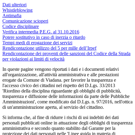
Dati ulteriori
Whistleblowing
Antimafia
Comunicazione scioperi
Codice disciplinare
Verifica intermedia P.E.G. al 31.10.2016
Potere sostitutivo in caso di inerzia o ritardo
Tempi medi di erogazione dei servizi
Rendicontazione utilizzo del 5 per mille dell’Irpef
Rendicontazione dei proventi delle sanzioni del Codice della Strada
per violazioni ai limiti di velocità
In queste pagine vengono riportati i dati e i documenti relativi
all'organizzazione, all'attività amministrativa e alle prestazioni
erogate da Comune di Viadana. per favorire la trasparenza e
l'accesso civico dei cittadini nel rispetto del D.Lgs. 33/2013
'Riordino della disciplina riguardante gli obblighi di pubblicità,
trasparenza e diffusione delle informazioni da parte delle Pubbliche
Amministrazioni', come modificato dal D.Lgs. n. 97/2016, nell'ottica
di un'amministrazione aperta, al servizio del cittadino.
Si informa che, al fine di ridurre i rischi di usi indebiti dei dati
personali pubblicati online in attuazione degli obblighi di trasparenza
amministrativa e secondo quanto stabilito dal Garante per la
protezione dei dati personali nelle 'Linee guida in materia di