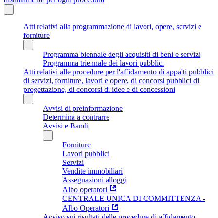
Atti relativi alla programmazione di lavori, opere, servizi e
forniture
Programma biennale degli acquisiti di beni e servizi
Programma triennale dei lavori pubblici
Atti relativi alle procedure per l'affidamento di appalti pubblici
di servizi, forniture, lavori e opere, di concorsi pubblici di
progettazione, di concorsi di idee e di concessioni
Avvisi di preinformazione
Determina a contrarre
Avvisi e Bandi
Forniture
Lavori pubblici
Servizi
Vendite immobiliari
Assegnazioni alloggi
Albo operatori
CENTRALE UNICA DI COMMITTENZA -
Albo Operatori
Avviso sui risultati delle procedure di affidamento