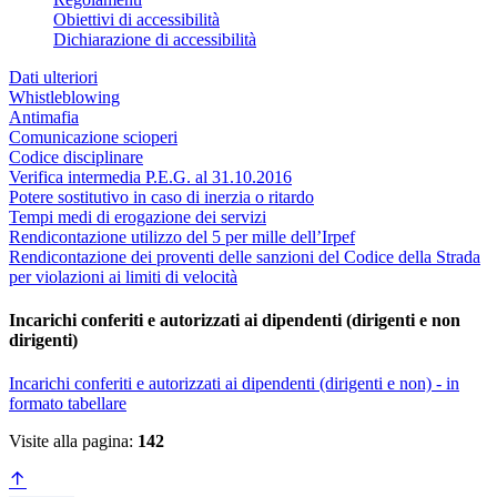
Obiettivi di accessibilità
Dichiarazione di accessibilità
Dati ulteriori
Whistleblowing
Antimafia
Comunicazione scioperi
Codice disciplinare
Verifica intermedia P.E.G. al 31.10.2016
Potere sostitutivo in caso di inerzia o ritardo
Tempi medi di erogazione dei servizi
Rendicontazione utilizzo del 5 per mille dell’Irpef
Rendicontazione dei proventi delle sanzioni del Codice della Strada
per violazioni ai limiti di velocità
Incarichi conferiti e autorizzati ai dipendenti (dirigenti e non
dirigenti)
Incarichi conferiti e autorizzati ai dipendenti (dirigenti e non) - in
formato tabellare
Visite alla pagina:
142