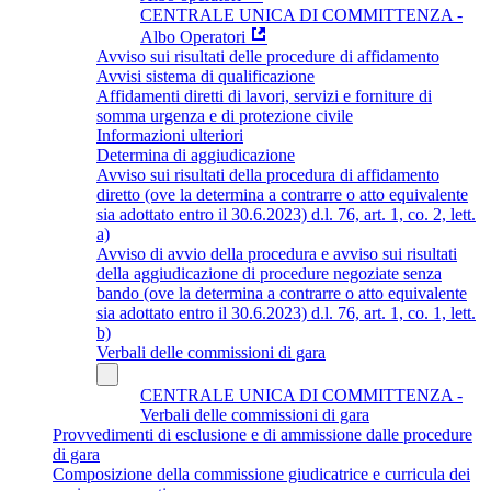
CENTRALE UNICA DI COMMITTENZA -
Albo Operatori
Avviso sui risultati delle procedure di affidamento
Avvisi sistema di qualificazione
Affidamenti diretti di lavori, servizi e forniture di
somma urgenza e di protezione civile
Informazioni ulteriori
Determina di aggiudicazione
Avviso sui risultati della procedura di affidamento
diretto (ove la determina a contrarre o atto equivalente
sia adottato entro il 30.6.2023) d.l. 76, art. 1, co. 2, lett.
a)
Avviso di avvio della procedura e avviso sui risultati
della aggiudicazione di procedure negoziate senza
bando (ove la determina a contrarre o atto equivalente
sia adottato entro il 30.6.2023) d.l. 76, art. 1, co. 1, lett.
b)
Verbali delle commissioni di gara
CENTRALE UNICA DI COMMITTENZA -
Verbali delle commissioni di gara
Provvedimenti di esclusione e di ammissione dalle procedure
di gara
Composizione della commissione giudicatrice e curricula dei