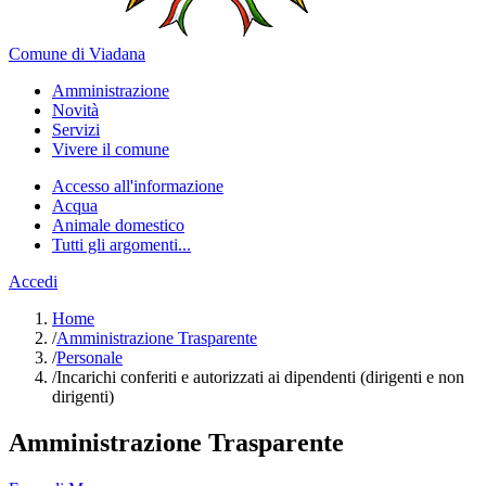
Comune di Viadana
Amministrazione
Novità
Servizi
Vivere il comune
Accesso all'informazione
Acqua
Animale domestico
Tutti gli argomenti...
Accedi
Home
/
Amministrazione Trasparente
/
Personale
/
Incarichi conferiti e autorizzati ai dipendenti (dirigenti e non
dirigenti)
Amministrazione Trasparente