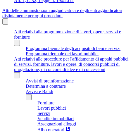
Art. 1, c. 32, Legge n. 190/2012
Atti delle amministrazioni aggiudicatrici e degli enti aggiudicatori
distintamente per ogni procedura
Atti relativi alla programmazione di lavori, opere, servizi e
forniture
Programma biennale degli acquisiti di beni e servizi
Programma triennale dei lavori pubblici
Atti relativi alle procedure per l'affidamento di appalti pubblici
di servizi, forniture, lavori e opere, di concorsi pubblici di
progettazione, di concorsi di idee e di concessioni
Avvisi di preinformazione
Determina a contrarre
Avvisi e Bandi
Forniture
Lavori pubblici
Servizi
Vendite immobiliari
Assegnazioni alloggi
Albo operatori