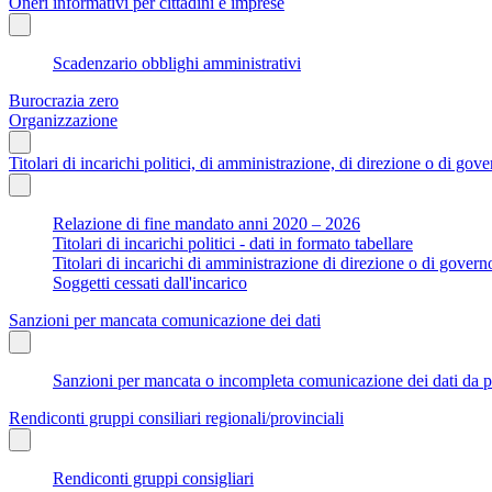
Oneri informativi per cittadini e imprese
Scadenzario obblighi amministrativi
Burocrazia zero
Organizzazione
Titolari di incarichi politici, di amministrazione, di direzione o di gov
Relazione di fine mandato anni 2020 – 2026
Titolari di incarichi politici - dati in formato tabellare
Titolari di incarichi di amministrazione di direzione o di govern
Soggetti cessati dall'incarico
Sanzioni per mancata comunicazione dei dati
Sanzioni per mancata o incompleta comunicazione dei dati da parte
Rendiconti gruppi consiliari regionali/provinciali
Rendiconti gruppi consigliari