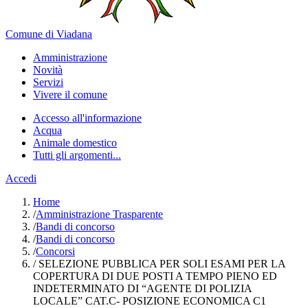
Comune di Viadana
Amministrazione
Novità
Servizi
Vivere il comune
Accesso all'informazione
Acqua
Animale domestico
Tutti gli argomenti...
Accedi
Home
/
Amministrazione Trasparente
/
Bandi di concorso
/
Bandi di concorso
/
Concorsi
/
SELEZIONE PUBBLICA PER SOLI ESAMI PER LA
COPERTURA DI DUE POSTI A TEMPO PIENO ED
INDETERMINATO DI “AGENTE DI POLIZIA
LOCALE” CAT.C- POSIZIONE ECONOMICA C1