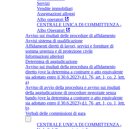
Servizi
Vendite immobiliari
Assegnazioni alloggi
Albo operatori
CENTRALE UNICA DI COMMITTENZA -
Albo Operatori
Avviso sui risultati delle procedure di affidamento
Avvisi sistema di qualificazione
Affidamenti diretti di lavori, servizi e forniture di
somma urgenza e di protezione civile
Informazioni ulteriori
Determina di aggiudicazione
Avviso sui risultati della procedura di affidamento
diretto (ove la determina a contrarre o atto equivalente
sia adottato entro il 30.6.2023) d.l. 76, art. 1, co. 2, lett.
a)
Avviso di avvio della procedura e avviso sui risultati
della aggiudicazione di procedure negoziate senza
bando (ove la determina a contrarre o atto equivalente
sia adottato entro il 30.6.2023) d.l. 76, art. 1, co. 1, lett.
b)
Verbali delle commissioni di gara
CENTRALE UNICA DI COMMITTENZA -