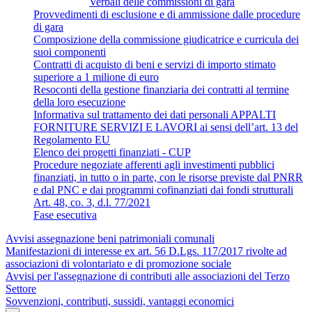
Verbali delle commissioni di gara
Provvedimenti di esclusione e di ammissione dalle procedure
di gara
Composizione della commissione giudicatrice e curricula dei
suoi componenti
Contratti di acquisto di beni e servizi di importo stimato
superiore a 1 milione di euro
Resoconti della gestione finanziaria dei contratti al termine
della loro esecuzione
Informativa sul trattamento dei dati personali APPALTI
FORNITURE SERVIZI E LAVORI ai sensi dell’art. 13 del
Regolamento EU
Elenco dei progetti finanziati - CUP
Procedure negoziate afferenti agli investimenti pubblici
finanziati, in tutto o in parte, con le risorse previste dal PNRR
e dal PNC e dai programmi cofinanziati dai fondi strutturali
Art. 48, co. 3, d.l. 77/2021
Fase esecutiva
Avvisi assegnazione beni patrimoniali comunali
Manifestazioni di interesse ex art. 56 D.Lgs. 117/2017 rivolte ad
associazioni di volontariato e di promozione sociale
Avvisi per l'assegnazione di contributi alle associazioni del Terzo
Settore
Sovvenzioni, contributi, sussidi, vantaggi economici