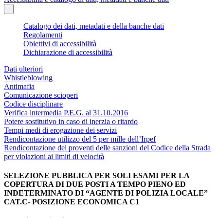
Catalogo dei dati, metadati e della banche dati
Regolamenti
Obiettivi di accessibilità
Dichiarazione di accessibilità
Dati ulteriori
Whistleblowing
Antimafia
Comunicazione scioperi
Codice disciplinare
Verifica intermedia P.E.G. al 31.10.2016
Potere sostitutivo in caso di inerzia o ritardo
Tempi medi di erogazione dei servizi
Rendicontazione utilizzo del 5 per mille dell’Irpef
Rendicontazione dei proventi delle sanzioni del Codice della Strada
per violazioni ai limiti di velocità
SELEZIONE PUBBLICA PER SOLI ESAMI PER LA
COPERTURA DI DUE POSTI A TEMPO PIENO ED
INDETERMINATO DI “AGENTE DI POLIZIA LOCALE”
CAT.C- POSIZIONE ECONOMICA C1