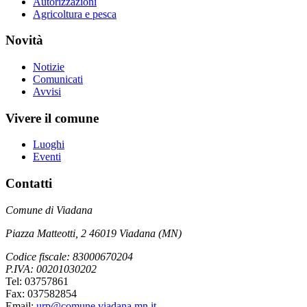
Autorizzazioni
Agricoltura e pesca
Novità
Notizie
Comunicati
Avvisi
Vivere il comune
Luoghi
Eventi
Contatti
Comune di Viadana
Piazza Matteotti, 2 46019 Viadana (MN)
Codice fiscale: 83000670204
P.IVA: 00201030202
Tel: 03757861
Fax: 037582854
Email:
urp@comune.viadana.mn.it