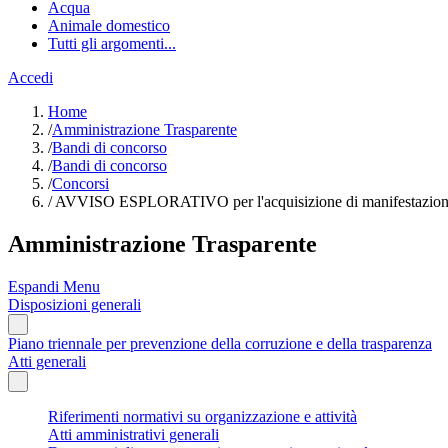
Acqua
Animale domestico
Tutti gli argomenti...
Accedi
Home
/
Amministrazione Trasparente
/
Bandi di concorso
/
Bandi di concorso
/
Concorsi
/
AVVISO ESPLORATIVO per l'acquisizione di manifestazione di 
Amministrazione Trasparente
Espandi Menu
Disposizioni generali
Piano triennale per prevenzione della corruzione e della trasparenza
Atti generali
Riferimenti normativi su organizzazione e attività
Atti amministrativi generali