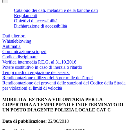
Catalogo dei dati, metadati e della banche dati
Regolamenti
Obiettivi di accessibilità
Dichiarazione di accessibilità
Dati ulteriori
Whistleblowing
Antimafia
Comunicazione scioperi
Codice disciplinare
Verifica intermedia P.E.G. al 31.10.2016
Potere sostitutivo in caso di inerzia o ritardo
Tempi medi di erogazione dei servizi
Rendicontazione utilizzo del 5 per mille dell’Irpef
Rendicontazione dei proventi delle sanzioni del Codice della Strada
per violazioni ai limiti di velocità
MOBILITA' ESTERNA VOLONTARIA PER LA
COPERTURA A TEMPO PIENO E INDETERMINATO DI
UN POSTO DI AGENTE POLIZIA LOCALE CAT C
Data di pubblicazione:
22/06/2018