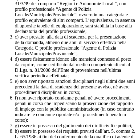
31/3/99 del comparto “Regioni e Autonomie Locali”, con
profilo professionale “Agente di Polizia
Locale/Municipale/Provinciale”, ovvero in una categoria e
profilo equivalente di altri comparti. L’equivalenza, in assenza
di apposite tabelle di equiparazione, sarà stabilita in base alla
declaratoria del profilo professionale;
c) aver prestato, alla data di scadenza per la presentazione
della domanda, almeno due anni di servizio effettivo nella
Categoria C profilo professionale “Agente di Polizia
Locale/Municipale/Provinciale”;
d) essere fisicamente idoneo alle mansioni connesse al posto
da coprire, come certificato dal medico competente di cui al
D.Lgs. n. 81/2008 dell’Ente di provenienza nell’ultima
verifica periodica effettuata;
e) non aver riportato sanzioni disciplinari negli ultimi due anni
precedenti la data di scadenza del presente avviso, né avere
procedimenti disciplinari in corso;
f) non aver riportato condanne penali né avere procedimenti
penali in corso che impediscano la prosecuzione del rapporto
di impiego con la pubblica amministrazione (in caso contrario
indicare le condanne riportate e/o i procedimenti penali in
corso);
g) essere in possesso del godimento dei diritti civili e politici;
h) essere in possesso dei requisiti previsti dall’art. 5, comma 2,
L. 65/1986 ai fini del conferimento della qualifica di agente di