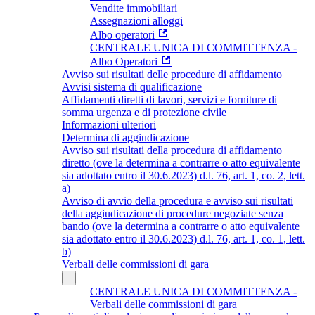
Vendite immobiliari
Assegnazioni alloggi
Albo operatori
CENTRALE UNICA DI COMMITTENZA -
Albo Operatori
Avviso sui risultati delle procedure di affidamento
Avvisi sistema di qualificazione
Affidamenti diretti di lavori, servizi e forniture di
somma urgenza e di protezione civile
Informazioni ulteriori
Determina di aggiudicazione
Avviso sui risultati della procedura di affidamento
diretto (ove la determina a contrarre o atto equivalente
sia adottato entro il 30.6.2023) d.l. 76, art. 1, co. 2, lett.
a)
Avviso di avvio della procedura e avviso sui risultati
della aggiudicazione di procedure negoziate senza
bando (ove la determina a contrarre o atto equivalente
sia adottato entro il 30.6.2023) d.l. 76, art. 1, co. 1, lett.
b)
Verbali delle commissioni di gara
CENTRALE UNICA DI COMMITTENZA -
Verbali delle commissioni di gara