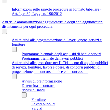
Informazioni sulle singole procedure in formato tabellare -
Art. 1, c. 32, Legge n. 190/2012
Atti delle amministrazioni aggiudicatrici e degli enti aggiudicatori
distintamente per ogni procedura
Atti relativi alla programmazione di lavori, opere, servizi e
forniture
Programma biennale degli acquisiti di beni e servizi
Programma triennale dei lavori pubblici
Atti relativi alle procedure per l'affidamento di appalti pubblici
di servizi, forniture, lavori e opere, di concorsi pubblici di
progettazione, di concorsi di idee e di concessioni
Avvisi di preinformazione
Determina a contrarre
Avvisi e Bandi
Forniture
Lavori pubblici
Servizi