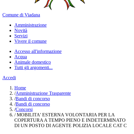
Comune di Viadana
Amministrazione
Novità
Servizi
Vivere il comune
Accesso all'informazione
Acqua
Animale domestico
Tutti gli argomenti...
Accedi
Home
/
Amministrazione Trasparente
/
Bandi di concorso
/
Bandi di concorso
/
Concorsi
/
MOBILITA' ESTERNA VOLONTARIA PER LA
COPERTURA A TEMPO PIENO E INDETERMINATO
DI UN POSTO DI AGENTE POLIZIA LOCALE CAT C