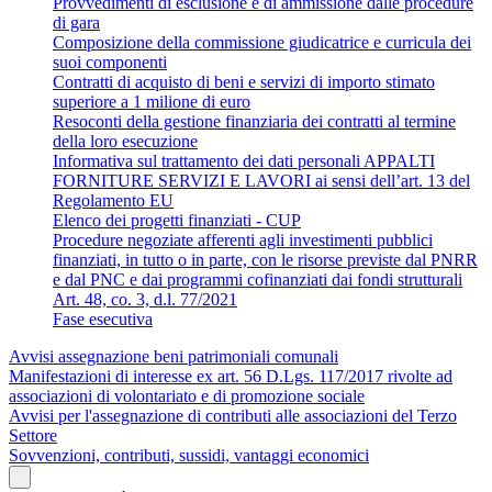
Provvedimenti di esclusione e di ammissione dalle procedure
di gara
Composizione della commissione giudicatrice e curricula dei
suoi componenti
Contratti di acquisto di beni e servizi di importo stimato
superiore a 1 milione di euro
Resoconti della gestione finanziaria dei contratti al termine
della loro esecuzione
Informativa sul trattamento dei dati personali APPALTI
FORNITURE SERVIZI E LAVORI ai sensi dell’art. 13 del
Regolamento EU
Elenco dei progetti finanziati - CUP
Procedure negoziate afferenti agli investimenti pubblici
finanziati, in tutto o in parte, con le risorse previste dal PNRR
e dal PNC e dai programmi cofinanziati dai fondi strutturali
Art. 48, co. 3, d.l. 77/2021
Fase esecutiva
Avvisi assegnazione beni patrimoniali comunali
Manifestazioni di interesse ex art. 56 D.Lgs. 117/2017 rivolte ad
associazioni di volontariato e di promozione sociale
Avvisi per l'assegnazione di contributi alle associazioni del Terzo
Settore
Sovvenzioni, contributi, sussidi, vantaggi economici