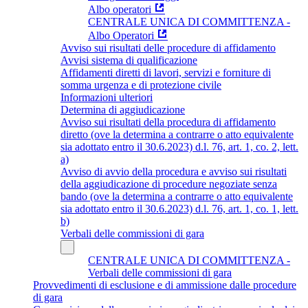
Albo operatori
CENTRALE UNICA DI COMMITTENZA -
Albo Operatori
Avviso sui risultati delle procedure di affidamento
Avvisi sistema di qualificazione
Affidamenti diretti di lavori, servizi e forniture di
somma urgenza e di protezione civile
Informazioni ulteriori
Determina di aggiudicazione
Avviso sui risultati della procedura di affidamento
diretto (ove la determina a contrarre o atto equivalente
sia adottato entro il 30.6.2023) d.l. 76, art. 1, co. 2, lett.
a)
Avviso di avvio della procedura e avviso sui risultati
della aggiudicazione di procedure negoziate senza
bando (ove la determina a contrarre o atto equivalente
sia adottato entro il 30.6.2023) d.l. 76, art. 1, co. 1, lett.
b)
Verbali delle commissioni di gara
CENTRALE UNICA DI COMMITTENZA -
Verbali delle commissioni di gara
Provvedimenti di esclusione e di ammissione dalle procedure
di gara