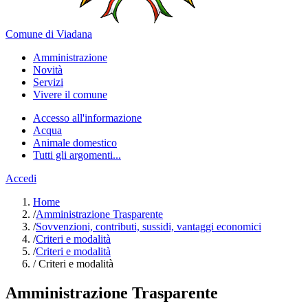
Comune di Viadana
Amministrazione
Novità
Servizi
Vivere il comune
Accesso all'informazione
Acqua
Animale domestico
Tutti gli argomenti...
Accedi
Home
/
Amministrazione Trasparente
/
Sovvenzioni, contributi, sussidi, vantaggi economici
/
Criteri e modalità
/
Criteri e modalità
/
Criteri e modalità
Amministrazione Trasparente