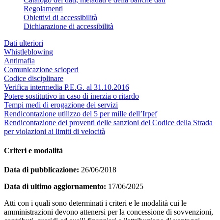
Regolamenti
Obiettivi di accessibilità
Dichiarazione di accessibilità
Dati ulteriori
Whistleblowing
Antimafia
Comunicazione scioperi
Codice disciplinare
Verifica intermedia P.E.G. al 31.10.2016
Potere sostitutivo in caso di inerzia o ritardo
Tempi medi di erogazione dei servizi
Rendicontazione utilizzo del 5 per mille dell’Irpef
Rendicontazione dei proventi delle sanzioni del Codice della Strada
per violazioni ai limiti di velocità
Criteri e modalità
Data di pubblicazione:
26/06/2018
Data di ultimo aggiornamento:
17/06/2025
Atti con i quali sono determinati i criteri e le modalità cui le
amministrazioni devono attenersi per la concessione di sovvenzioni,