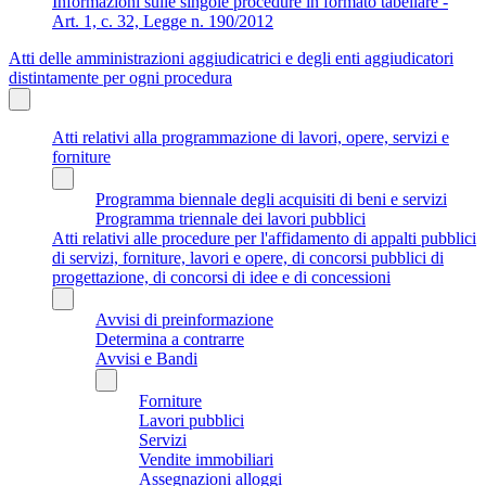
Informazioni sulle singole procedure in formato tabellare -
Art. 1, c. 32, Legge n. 190/2012
Atti delle amministrazioni aggiudicatrici e degli enti aggiudicatori
distintamente per ogni procedura
Atti relativi alla programmazione di lavori, opere, servizi e
forniture
Programma biennale degli acquisiti di beni e servizi
Programma triennale dei lavori pubblici
Atti relativi alle procedure per l'affidamento di appalti pubblici
di servizi, forniture, lavori e opere, di concorsi pubblici di
progettazione, di concorsi di idee e di concessioni
Avvisi di preinformazione
Determina a contrarre
Avvisi e Bandi
Forniture
Lavori pubblici
Servizi
Vendite immobiliari
Assegnazioni alloggi