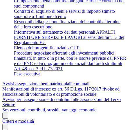
Composizione della commissione giudicatrice e curricula dei
suoi componenti
Contratti di acquisto di beni e servizi di importo stimato
superiore a 1 milione di euro
Resoconti della gestione finanziaria dei contratti al termine
della loro esecuzione
Informativa sul trattamento dei dati personali APPALTI
FORNITURE SERVIZI E LAVORI ai sensi dell’art. 13 del
Regolamento EU
Elenco dei progetti finanziati - CUP
Procedure negoziate afferenti agli investimenti pubblici
finanziati, in tutto o in parte, con le risorse previste dal PNRR
e dal PNC e dai programmi cofinanziati dai fondi strutturali
Art. 48, co. 3, d.l. 77/2021
Fase esecutiva
Avvisi assegnazione beni patrimoniali comunali
Manifestazioni di interesse ex art. 56 D.Lgs. 117/2017 rivolte ad
associazioni di volontariato e di promozione sociale
Avvisi per l'assegnazione di contributi alle associazioni del Terzo
Settore
Sovvenzioni, contributi, sussidi, vantaggi economici
Criteri e modalità