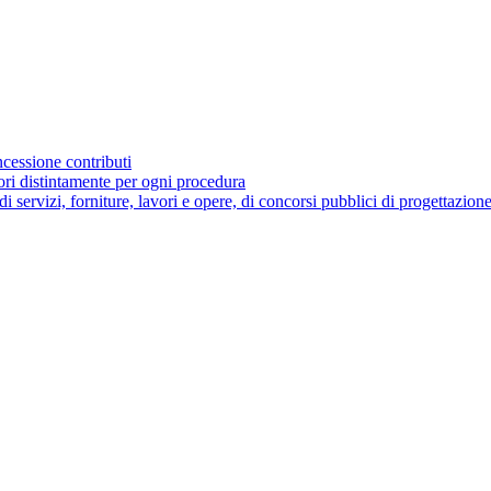
ncessione contributi
tori distintamente per ogni procedura
 di servizi, forniture, lavori e opere, di concorsi pubblici di progettazion