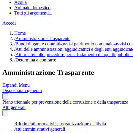
Acqua
Animale domestico
Tutti gli argomenti...
Accedi
Home
/
Amministrazione Trasparente
/
Bandi di gara e contratti-avvisi patrimonio comunale-avvisi co
/
Atti delle amministrazioni aggiudicatrici e degli enti aggiudica
/
Atti relativi alle procedure per l'affidamento di appalti pubblici
/
Determina a contrarre
Amministrazione Trasparente
Espandi Menu
Disposizioni generali
Piano triennale per prevenzione della corruzione e della trasparenza
Atti generali
Riferimenti normativi su organizzazione e attività
Atti amministrativi generali