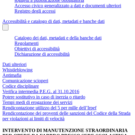
soggetti a pubblicazione obbligatoria
Accesso civico generalizzato a dati e documenti ulteriori
Registro degli accessi
Accessibilità e catalogo di dati, metadati e banche dati
Catalogo dei dati, metadati e della banche dati
Regolamenti
Obiettivi di accessibilità
Dichiarazione di accessibilità
Dati ulteriori
Whistleblowing
Antimafia
Comunicazione scioperi
Codice disciplinare
Verifica intermedia P.E.G. al 31.10.2016
Potere sostitutivo in caso di inerzia o ritardo
Tempi medi di erogazione dei servizi
Rendicontazione utilizzo del 5 per mille dell’Irpef
Rendicontazione dei proventi delle sanzioni del Codice della Strada
per violazioni ai limiti di velocità
INTERVENTO DI MANUTENZIONE STRAORDINARIA