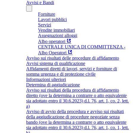
Avvisi e Bandi
Forniture
Lavori pubblici
Servizi
Vendite immobiliari
Assegnazioni alloggi
Albo operatori
CENTRALE UNICA DI COMMITTENZA -
Albo Operatori
Avviso sui risultati delle procedure di affidamento
Avvisi sistema di qualificazione
Affidamenti diretti di lavori, servizi e forniture di
somma urgenza e di protezione civile
Informazioni ulteriori
Determina di aggiudicazione
Avviso sui risultati della procedura di affidamento
diretto (ove la determina a contrarre o atto equivalente
sia adottato entro il 30.6.2023) d.l. 76, art. 1, co. 2, lett.
a)
Avviso di avvio della procedura e avviso sui risultati
della aggiudicazione di procedure negoziate senza
bando (ove la determina a contrarre o atto equivalente
sia adottato entro il 30.6.2023) d.l. 76, art. 1, co. 1, lett.
b)