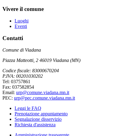
Vivere il comune
Luoghi
Eventi
Contatti
Comune di Viadana
Piazza Matteotti, 2 46019 Viadana (MN)
Codice fiscale: 83000670204
P.IVA: 00201030202
Tel: 03757861
Fax: 037582854
Email:
urp@comune.viadana.mn.it
PEC:
urp@pec.comune.viadana.mn.it
Leggi le FAQ
Prenotazione appuntamento
Segnalazione disservizio
Richiesta d'assistenza
Amministrazione trasparente