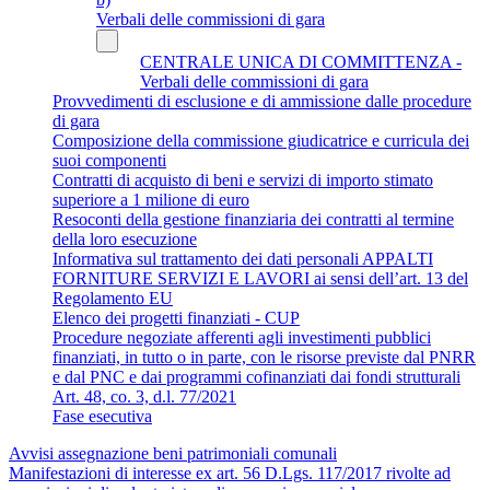
Verbali delle commissioni di gara
CENTRALE UNICA DI COMMITTENZA -
Verbali delle commissioni di gara
Provvedimenti di esclusione e di ammissione dalle procedure
di gara
Composizione della commissione giudicatrice e curricula dei
suoi componenti
Contratti di acquisto di beni e servizi di importo stimato
superiore a 1 milione di euro
Resoconti della gestione finanziaria dei contratti al termine
della loro esecuzione
Informativa sul trattamento dei dati personali APPALTI
FORNITURE SERVIZI E LAVORI ai sensi dell’art. 13 del
Regolamento EU
Elenco dei progetti finanziati - CUP
Procedure negoziate afferenti agli investimenti pubblici
finanziati, in tutto o in parte, con le risorse previste dal PNRR
e dal PNC e dai programmi cofinanziati dai fondi strutturali
Art. 48, co. 3, d.l. 77/2021
Fase esecutiva
Avvisi assegnazione beni patrimoniali comunali
Manifestazioni di interesse ex art. 56 D.Lgs. 117/2017 rivolte ad