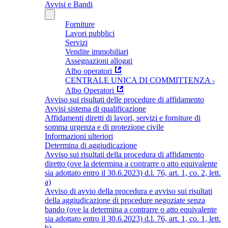
Avvisi e Bandi
Forniture
Lavori pubblici
Servizi
Vendite immobiliari
Assegnazioni alloggi
Albo operatori
CENTRALE UNICA DI COMMITTENZA -
Albo Operatori
Avviso sui risultati delle procedure di affidamento
Avvisi sistema di qualificazione
Affidamenti diretti di lavori, servizi e forniture di
somma urgenza e di protezione civile
Informazioni ulteriori
Determina di aggiudicazione
Avviso sui risultati della procedura di affidamento
diretto (ove la determina a contrarre o atto equivalente
sia adottato entro il 30.6.2023) d.l. 76, art. 1, co. 2, lett.
a)
Avviso di avvio della procedura e avviso sui risultati
della aggiudicazione di procedure negoziate senza
bando (ove la determina a contrarre o atto equivalente
sia adottato entro il 30.6.2023) d.l. 76, art. 1, co. 1, lett.
b)