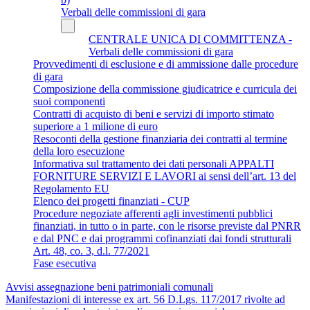
Verbali delle commissioni di gara
CENTRALE UNICA DI COMMITTENZA -
Verbali delle commissioni di gara
Provvedimenti di esclusione e di ammissione dalle procedure
di gara
Composizione della commissione giudicatrice e curricula dei
suoi componenti
Contratti di acquisto di beni e servizi di importo stimato
superiore a 1 milione di euro
Resoconti della gestione finanziaria dei contratti al termine
della loro esecuzione
Informativa sul trattamento dei dati personali APPALTI
FORNITURE SERVIZI E LAVORI ai sensi dell’art. 13 del
Regolamento EU
Elenco dei progetti finanziati - CUP
Procedure negoziate afferenti agli investimenti pubblici
finanziati, in tutto o in parte, con le risorse previste dal PNRR
e dal PNC e dai programmi cofinanziati dai fondi strutturali
Art. 48, co. 3, d.l. 77/2021
Fase esecutiva
Avvisi assegnazione beni patrimoniali comunali
Manifestazioni di interesse ex art. 56 D.Lgs. 117/2017 rivolte ad