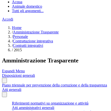
Acqua
Animale domestico
Tutti gli argomenti...
Accedi
Home
/
Amministrazione Trasparente
/
Personale
/
Contrattazione integrativa
/
Contratti integrativi
/
2015
Amministrazione Trasparente
Espandi Menu
Disposizioni generali
Piano triennale per prevenzione della corruzione e della trasparenza
Atti generali
Riferimenti normativi su organizzazione e attività
Atti amministrativi generali