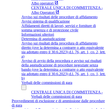
Albo operatori
CENTRALE UNICA DI COMMITTENZA -
Albo Operatori
Avviso sui risultati delle procedure di affidamento
Avvisi sistema di qualificazione
Affidamenti diretti di lavori, servizi e forniture di
somma urgenza e di protezione civile
Informazioni ulteriori
Determina di aggiudicazione
Avviso sui risultati della procedura di affidamento
diretto (ove la determina a contrarre o atto equivalente
sia adottato entro il 30.6.2023) d.l. 76, art. 1, co. 2, lett.
a)
Avviso di avvio della procedura e avviso sui risultati
della aggiudicazione di procedure negoziate senza
bando (ove la determina a contrarre o atto equivalente
sia adottato entro il 30.6.2023) d.l. 76, art. 1, co. 1, lett.
b)
Verbali delle commissioni di gara
CENTRALE UNICA DI COMMITTENZA -
Verbali delle commissioni di gara
Provvedimenti di esclusione e di ammissione dalle procedure
di gara