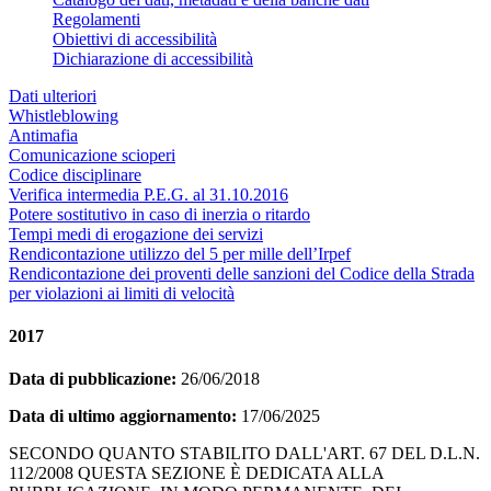
Regolamenti
Obiettivi di accessibilità
Dichiarazione di accessibilità
Dati ulteriori
Whistleblowing
Antimafia
Comunicazione scioperi
Codice disciplinare
Verifica intermedia P.E.G. al 31.10.2016
Potere sostitutivo in caso di inerzia o ritardo
Tempi medi di erogazione dei servizi
Rendicontazione utilizzo del 5 per mille dell’Irpef
Rendicontazione dei proventi delle sanzioni del Codice della Strada
per violazioni ai limiti di velocità
2017
Data di pubblicazione:
26/06/2018
Data di ultimo aggiornamento:
17/06/2025
SECONDO QUANTO STABILITO DALL'ART. 67 DEL D.L.N.
112/2008 QUESTA SEZIONE È DEDICATA ALLA