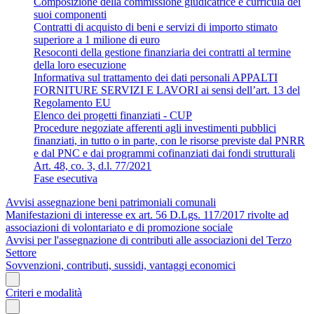
Composizione della commissione giudicatrice e curricula dei
suoi componenti
Contratti di acquisto di beni e servizi di importo stimato
superiore a 1 milione di euro
Resoconti della gestione finanziaria dei contratti al termine
della loro esecuzione
Informativa sul trattamento dei dati personali APPALTI
FORNITURE SERVIZI E LAVORI ai sensi dell’art. 13 del
Regolamento EU
Elenco dei progetti finanziati - CUP
Procedure negoziate afferenti agli investimenti pubblici
finanziati, in tutto o in parte, con le risorse previste dal PNRR
e dal PNC e dai programmi cofinanziati dai fondi strutturali
Art. 48, co. 3, d.l. 77/2021
Fase esecutiva
Avvisi assegnazione beni patrimoniali comunali
Manifestazioni di interesse ex art. 56 D.Lgs. 117/2017 rivolte ad
associazioni di volontariato e di promozione sociale
Avvisi per l'assegnazione di contributi alle associazioni del Terzo
Settore
Sovvenzioni, contributi, sussidi, vantaggi economici
Criteri e modalità