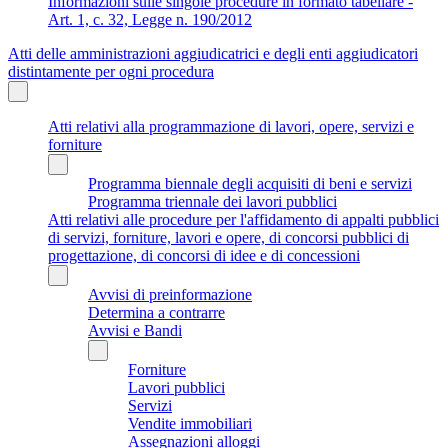
Informazioni sulle singole procedure in formato tabellare -
Art. 1, c. 32, Legge n. 190/2012
Atti delle amministrazioni aggiudicatrici e degli enti aggiudicatori
distintamente per ogni procedura
Atti relativi alla programmazione di lavori, opere, servizi e
forniture
Programma biennale degli acquisiti di beni e servizi
Programma triennale dei lavori pubblici
Atti relativi alle procedure per l'affidamento di appalti pubblici
di servizi, forniture, lavori e opere, di concorsi pubblici di
progettazione, di concorsi di idee e di concessioni
Avvisi di preinformazione
Determina a contrarre
Avvisi e Bandi
Forniture
Lavori pubblici
Servizi
Vendite immobiliari
Assegnazioni alloggi