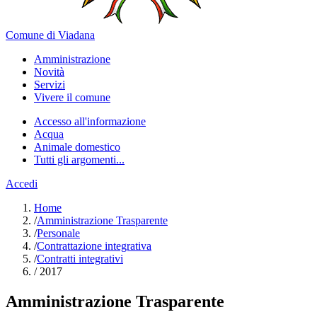
Comune di Viadana
Amministrazione
Novità
Servizi
Vivere il comune
Accesso all'informazione
Acqua
Animale domestico
Tutti gli argomenti...
Accedi
Home
/
Amministrazione Trasparente
/
Personale
/
Contrattazione integrativa
/
Contratti integrativi
/
2017
Amministrazione Trasparente