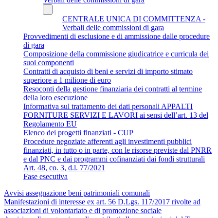
CENTRALE UNICA DI COMMITTENZA -
Verbali delle commissioni di gara
Provvedimenti di esclusione e di ammissione dalle procedure
di gara
Composizione della commissione giudicatrice e curricula dei
suoi componenti
Contratti di acquisto di beni e servizi di importo stimato
superiore a 1 milione di euro
Resoconti della gestione finanziaria dei contratti al termine
della loro esecuzione
Informativa sul trattamento dei dati personali APPALTI
FORNITURE SERVIZI E LAVORI ai sensi dell’art. 13 del
Regolamento EU
Elenco dei progetti finanziati - CUP
Procedure negoziate afferenti agli investimenti pubblici
finanziati, in tutto o in parte, con le risorse previste dal PNRR
e dal PNC e dai programmi cofinanziati dai fondi strutturali
Art. 48, co. 3, d.l. 77/2021
Fase esecutiva
Avvisi assegnazione beni patrimoniali comunali
Manifestazioni di interesse ex art. 56 D.Lgs. 117/2017 rivolte ad
associazioni di volontariato e di promozione sociale