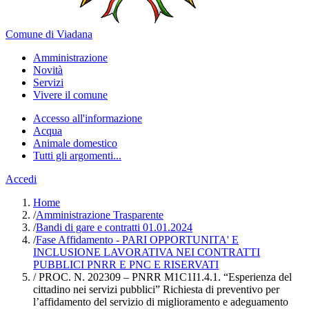
Comune di Viadana
Amministrazione
Novità
Servizi
Vivere il comune
Accesso all'informazione
Acqua
Animale domestico
Tutti gli argomenti...
Accedi
Home
/
Amministrazione Trasparente
/
Bandi di gare e contratti 01.01.2024
/
Fase Affidamento - PARI OPPORTUNITA' E
INCLUSIONE LAVORATIVA NEI CONTRATTI
PUBBLICI PNRR E PNC E RISERVATI
/
PROC. N. 202309 – PNRR M1C1I1.4.1. “Esperienza del
cittadino nei servizi pubblici” Richiesta di preventivo per
l’affidamento del servizio di miglioramento e adeguamento