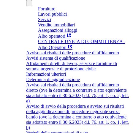
Forniture
Lavori pubblici
Servizi
Vendite immobiliari
Assegnazioni alloggi
Albo operatori
CENTRALE UNICA DI COMMITTENZA -
Albo Operatori
Avviso sui risultati delle procedure di affidamento
Avvisi sistema di qualificazione
Affidamenti diretti di lavori, servizi e forniture di
somma urgenza e di protezione civile
Informazioni ulteriori
Determina di aggiudicazione
Avviso sui risultati della procedura di affidamento
diretto (ove la determina a contrarre o atto equivalente
sia adottato entro il 30.6.2023) d.l. 76, art. 1, co. 2, lett.
a)
Avviso di avvio della procedura e avviso sui risultati
della aggiudicazione di procedure negoziate senza
bando (ove la determina a contrarre o atto equivalente
sia adottato entro il 30.6.2023) d.l. 76, art. 1, co. 1, lett.
b)
Verbali delle commissioni di gara