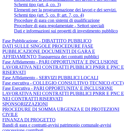
Schemi tipo (art. 4, co. 3)
Elementi per la programmazione dei lavori e dei servizi.
Schemi tipo (art. 5, co. 8; art. 7, co. 4)
Procedure di gara con sistemi di qualificazione
Procedure di gara regolamentate - Settori speciali
Dati e informazioni sui progetti di investimento pubblico
Fase Pubblicazione - DIBATTITO PUBBLICO
DATI SULLE SINGOLE PROCEDURE FASE
PUBBLICAZIONE DOCUMENTI DI GARA E
AFFIDAMENTO Trasparenza dei contratti pubblici
Fase Affidamento - PARI OPPORTUNITA' E INCLUSIONE
LAVORATIVA NEI CONTRATTI PUBBLICI PNRR E PNC E
RISERVATI
Fase Affidamento - SERVIZI PUBBLICI LOCALI
Fase esecutiva - COLLEGIO CONSULTIVO TECNICO (CCT)
Fase Esecutiva - PARI OPPORTUNITA' E INCLUSIONE
LAVORATIVA NEI CONTRATTI PUBBLICI PNRR E PNC E
NEI CONTRATTI RISERVATI
SPONSORIZZAZIONI
PROCEDURE DI SOMMA URGENZA E DI PROTEZIONI
CIVILE
FINANZA DI PROGETTO
Bandi di gara e contratti-avvisi patrimonio comunale-avvisi
concessione contributi