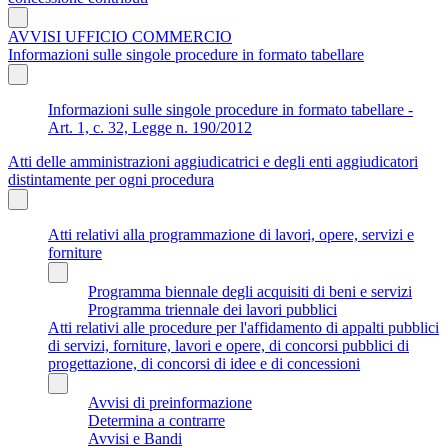
AVVISI UFFICIO COMMERCIO
Informazioni sulle singole procedure in formato tabellare
Informazioni sulle singole procedure in formato tabellare -
Art. 1, c. 32, Legge n. 190/2012
Atti delle amministrazioni aggiudicatrici e degli enti aggiudicatori
distintamente per ogni procedura
Atti relativi alla programmazione di lavori, opere, servizi e
forniture
Programma biennale degli acquisiti di beni e servizi
Programma triennale dei lavori pubblici
Atti relativi alle procedure per l'affidamento di appalti pubblici
di servizi, forniture, lavori e opere, di concorsi pubblici di
progettazione, di concorsi di idee e di concessioni
Avvisi di preinformazione
Determina a contrarre
Avvisi e Bandi