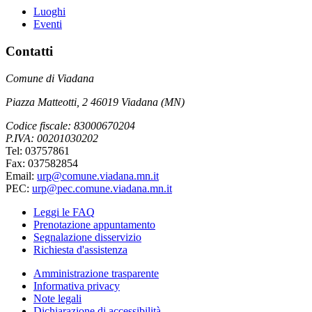
Luoghi
Eventi
Contatti
Comune di Viadana
Piazza Matteotti, 2 46019 Viadana (MN)
Codice fiscale: 83000670204
P.IVA: 00201030202
Tel: 03757861
Fax: 037582854
Email:
urp@comune.viadana.mn.it
PEC:
urp@pec.comune.viadana.mn.it
Leggi le FAQ
Prenotazione appuntamento
Segnalazione disservizio
Richiesta d'assistenza
Amministrazione trasparente
Informativa privacy
Note legali
Dichiarazione di accessibilità