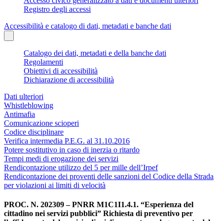
Accesso civico generalizzato a dati e documenti ulteriori
Registro degli accessi
Accessibilità e catalogo di dati, metadati e banche dati
Catalogo dei dati, metadati e della banche dati
Regolamenti
Obiettivi di accessibilità
Dichiarazione di accessibilità
Dati ulteriori
Whistleblowing
Antimafia
Comunicazione scioperi
Codice disciplinare
Verifica intermedia P.E.G. al 31.10.2016
Potere sostitutivo in caso di inerzia o ritardo
Tempi medi di erogazione dei servizi
Rendicontazione utilizzo del 5 per mille dell’Irpef
Rendicontazione dei proventi delle sanzioni del Codice della Strada
per violazioni ai limiti di velocità
PROC. N. 202309 – PNRR M1C1I1.4.1. “Esperienza del
cittadino nei servizi pubblici” Richiesta di preventivo per