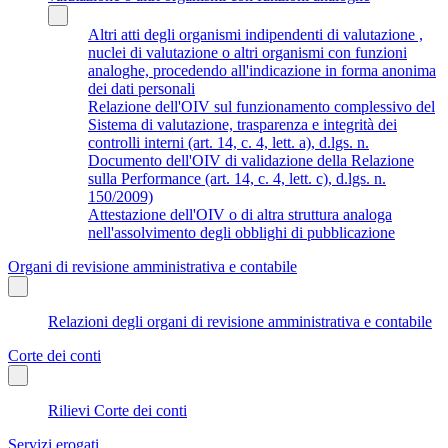
Altri atti degli organismi indipendenti di valutazione ,
nuclei di valutazione o altri organismi con funzioni
analoghe, procedendo all'indicazione in forma anonima
dei dati personali
Relazione dell'OIV sul funzionamento complessivo del
Sistema di valutazione, trasparenza e integrità dei
controlli interni (art. 14, c. 4, lett. a), d.lgs. n.
Documento dell'OIV di validazione della Relazione
sulla Performance (art. 14, c. 4, lett. c), d.lgs. n.
150/2009)
Attestazione dell'OIV o di altra struttura analoga
nell'assolvimento degli obblighi di pubblicazione
Organi di revisione amministrativa e contabile
Relazioni degli organi di revisione amministrativa e contabile
Corte dei conti
Rilievi Corte dei conti
Servizi erogati