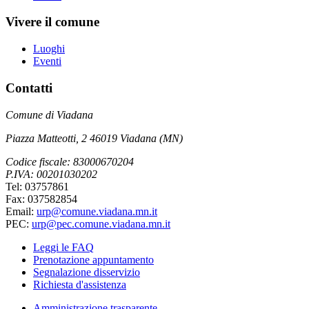
Vivere il comune
Luoghi
Eventi
Contatti
Comune di Viadana
Piazza Matteotti, 2 46019 Viadana (MN)
Codice fiscale: 83000670204
P.IVA: 00201030202
Tel: 03757861
Fax: 037582854
Email:
urp@comune.viadana.mn.it
PEC:
urp@pec.comune.viadana.mn.it
Leggi le FAQ
Prenotazione appuntamento
Segnalazione disservizio
Richiesta d'assistenza
Amministrazione trasparente