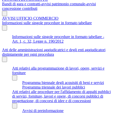
Bandi di gara e contratti-avvisi patrimonio comunale-avvisi
concessione contributi
AVVISI UFFICIO COMMERCIO
Informazioni sulle singole procedure in formato tabellare
Informazioni sulle singole procedure in formato tabellare -
Art. 1, c. 32, Legge n. 190/2012
Atti delle amministrazioni aggiudicatrici e degli enti aggiudicatori
distintamente per ogni procedura
Atti relativi alla programmazione di lavori, opere, servizi e
forniture
Programma biennale degli acquisiti di beni e servizi
Programma triennale dei lavori pubblici
Atti relativi alle procedure per l'affidamento di appalti pubblici
di servizi, forniture, lavori e opere, di concorsi pubblici di
progettazione, di concorsi di idee e di concessioni
Avvisi di preinformazione