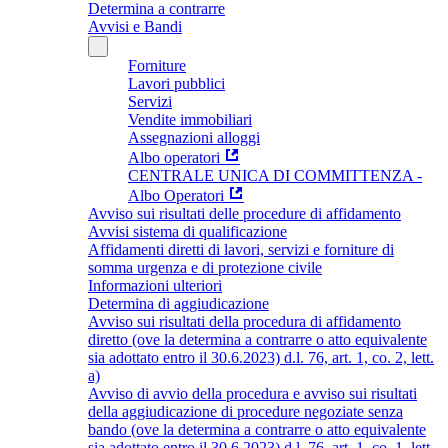
Determina a contrarre
Avvisi e Bandi
Forniture
Lavori pubblici
Servizi
Vendite immobiliari
Assegnazioni alloggi
Albo operatori
CENTRALE UNICA DI COMMITTENZA -
Albo Operatori
Avviso sui risultati delle procedure di affidamento
Avvisi sistema di qualificazione
Affidamenti diretti di lavori, servizi e forniture di
somma urgenza e di protezione civile
Informazioni ulteriori
Determina di aggiudicazione
Avviso sui risultati della procedura di affidamento
diretto (ove la determina a contrarre o atto equivalente
sia adottato entro il 30.6.2023) d.l. 76, art. 1, co. 2, lett.
a)
Avviso di avvio della procedura e avviso sui risultati
della aggiudicazione di procedure negoziate senza
bando (ove la determina a contrarre o atto equivalente
sia adottato entro il 30.6.2023) d.l. 76, art. 1, co. 1, lett.