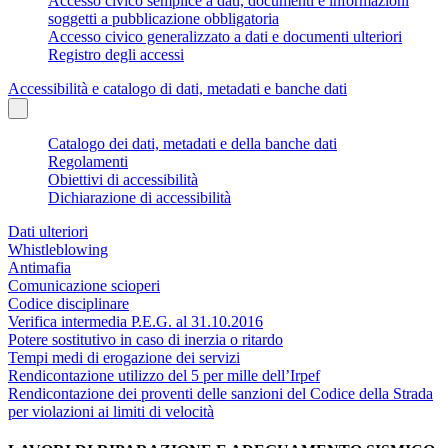
Accesso civico semplice a dati, documenti e informazioni
soggetti a pubblicazione obbligatoria
Accesso civico generalizzato a dati e documenti ulteriori
Registro degli accessi
Accessibilità e catalogo di dati, metadati e banche dati
Catalogo dei dati, metadati e della banche dati
Regolamenti
Obiettivi di accessibilità
Dichiarazione di accessibilità
Dati ulteriori
Whistleblowing
Antimafia
Comunicazione scioperi
Codice disciplinare
Verifica intermedia P.E.G. al 31.10.2016
Potere sostitutivo in caso di inerzia o ritardo
Tempi medi di erogazione dei servizi
Rendicontazione utilizzo del 5 per mille dell’Irpef
Rendicontazione dei proventi delle sanzioni del Codice della Strada
per violazioni ai limiti di velocità