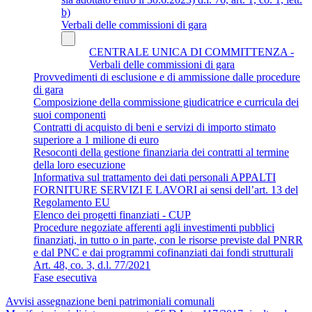
b)
Verbali delle commissioni di gara
CENTRALE UNICA DI COMMITTENZA -
Verbali delle commissioni di gara
Provvedimenti di esclusione e di ammissione dalle procedure
di gara
Composizione della commissione giudicatrice e curricula dei
suoi componenti
Contratti di acquisto di beni e servizi di importo stimato
superiore a 1 milione di euro
Resoconti della gestione finanziaria dei contratti al termine
della loro esecuzione
Informativa sul trattamento dei dati personali APPALTI
FORNITURE SERVIZI E LAVORI ai sensi dell’art. 13 del
Regolamento EU
Elenco dei progetti finanziati - CUP
Procedure negoziate afferenti agli investimenti pubblici
finanziati, in tutto o in parte, con le risorse previste dal PNRR
e dal PNC e dai programmi cofinanziati dai fondi strutturali
Art. 48, co. 3, d.l. 77/2021
Fase esecutiva
Avvisi assegnazione beni patrimoniali comunali