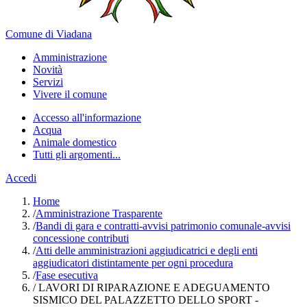
Comune di Viadana
Amministrazione
Novità
Servizi
Vivere il comune
Accesso all'informazione
Acqua
Animale domestico
Tutti gli argomenti...
Accedi
Home
/
Amministrazione Trasparente
/
Bandi di gara e contratti-avvisi patrimonio comunale-avvisi
concessione contributi
/
Atti delle amministrazioni aggiudicatrici e degli enti
aggiudicatori distintamente per ogni procedura
/
Fase esecutiva
/
LAVORI DI RIPARAZIONE E ADEGUAMENTO
SISMICO DEL PALAZZETTO DELLO SPORT -