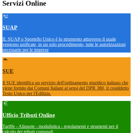
Servizi Online
SUAP
IL SUAP o Sportello Unico è lo strumento attraverso il quale
vengono unificate, in un solo procedimento, tutte le autorizzazioni
necessarie per le imprese
SUE
Il SUE identifica un servizio dell'ordinamento giuridico italiano che
viene fornito dai Comuni Italiani ai sensi del DPR 380, il cosiddetto
Testo Unico per l'Edilizia.
Ufficio Tributi Online
Tariffe - Aliquote - modulistica - regolamenti e strumenti per il
calcolo dei tributi comunali