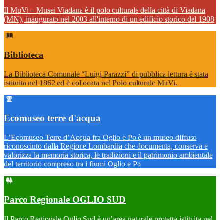
Il MuVi – Musei Viadana è il polo culturale della città di Viadana
(MN), inaugurato nel 2003 all'interno di un edificio storico del 1908
Biblioteca
La Biblioteca Comunale “Luigi Parazzi” di pubblica lettura è stata
istituita nel 1862 ed è collocata nel Polo culturale MuVi.
Ecomuseo terre d'acqua
L’Ecomuseo Terre d’Acqua fra Oglio e Po è un museo diffuso
riconosciuto dalla Regione Lombardia che documenta, conserva e
valorizza la memoria storica, le tradizioni e il patrimonio ambientale
del territorio compreso tra i fiumi Oglio e Po
Parco Regionale OGLIO SUD
Il Parco Regionale Oglio Sud è un’area naturale protetta istituita nel