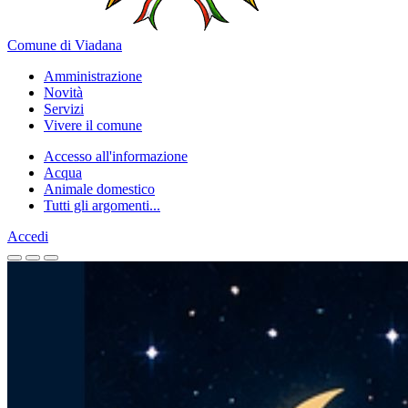
Comune di Viadana
Amministrazione
Novità
Servizi
Vivere il comune
Accesso all'informazione
Acqua
Animale domestico
Tutti gli argomenti...
Accedi
Homepage