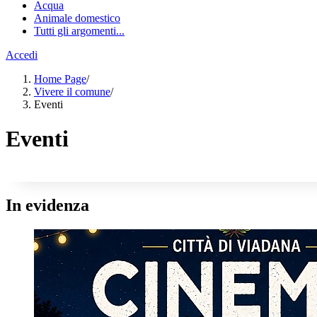
Acqua
Animale domestico
Tutti gli argomenti...
Accedi
Home Page
/
Vivere il comune
/
Eventi
Eventi
In evidenza